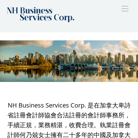
Skip
Me
to
content
NH Business Services Corp. 是在加拿大卑詩
省註冊會計師協會合法註冊的會計師事務所，
手續正規，業務精湛，收費合理。執業註冊會
計師何乃兢女士擁有二十多年的中國及加拿大